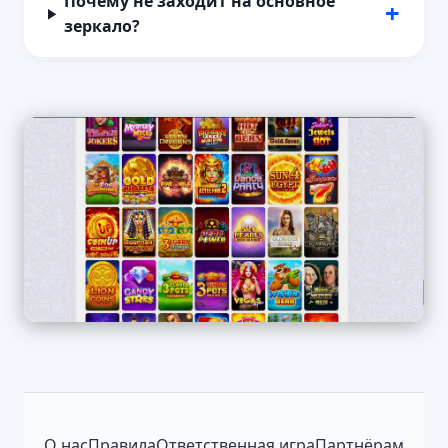
Почему не заходит на основное
зеркало?
О нас
Правила
Ответственная игра
Партнёрам