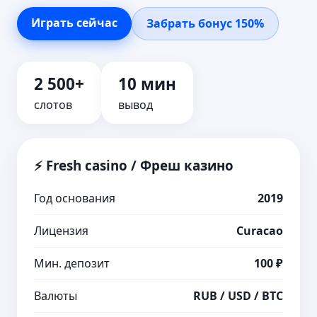
Играть сейчас
Забрать бонус 150%
2 500+
10 мин
слотов
вывод
⚡️ Fresh casino / Фреш казино
Год основания
2019
Лицензия
Curacao
Мин. депозит
100 ₽
Валюты
RUB / USD / BTC