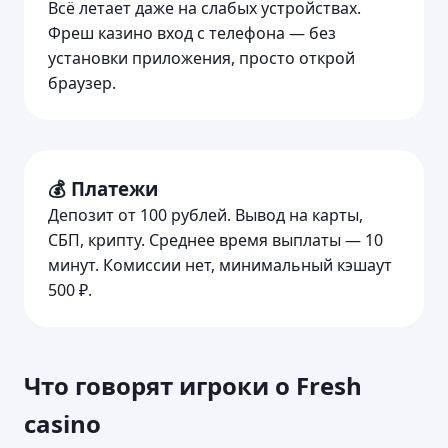
Всё летает даже на слабых устройствах.
Фреш казино вход с телефона — без
установки приложения, просто открой
браузер.
💰 Платежи
Депозит от 100 рублей. Вывод на карты,
СБП, крипту. Среднее время выплаты — 10
минут. Комиссии нет, минимальный кэшаут
500 ₽.
Что говорят игроки о Fresh
casino